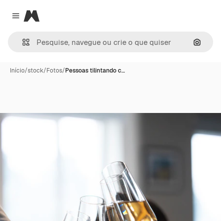
Magnific
Close menu
Pesqui
Início
/
stock
/
Fotos
/
Pessoas tilintando c…