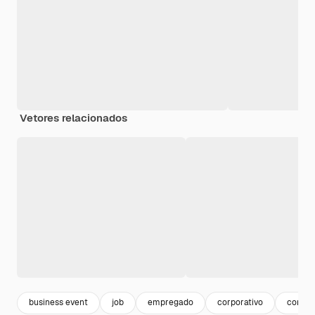
Vetores relacionados
business event
job
empregado
corporativo
corpor