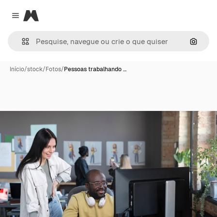
Magnific
Close menu
Pesqui
Início
/
stock
/
Fotos
/
Pessoas trabalhando …