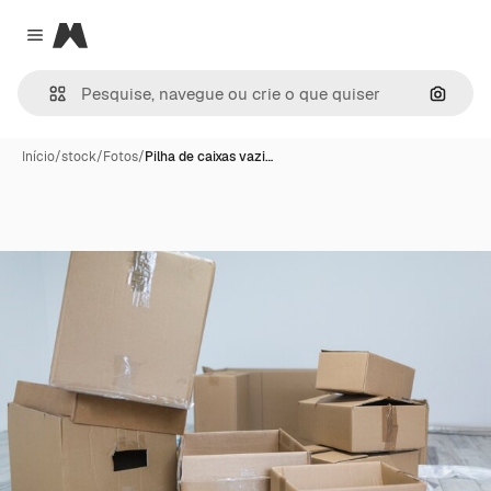
Magnific
Close menu
Pesqui
Início
/
stock
/
Fotos
/
Pilha de caixas vazi…