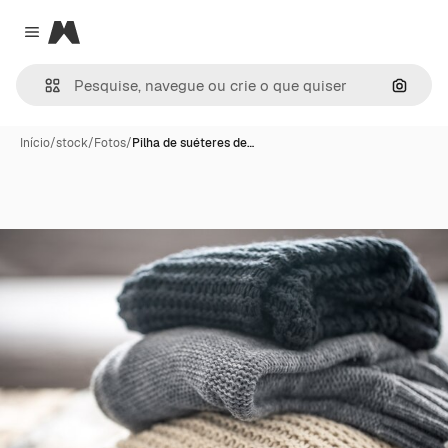
Magnific
Close menu
Pesqui
Início
/
stock
/
Fotos
/
Pilha de suéteres de…