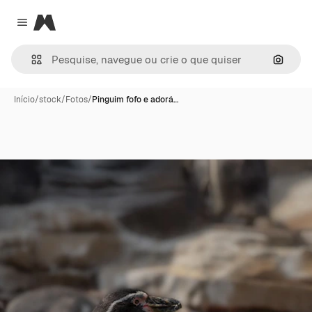
Magnific
Close menu
Pesqui
Início
/
stock
/
Fotos
/
Pinguim fofo e adorá…