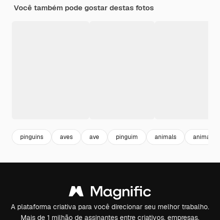
Você também pode gostar destas fotos
pinguins
aves
ave
pinguim
animals
animais s
A plataforma criativa para você direcionar seu melhor trabalho.
Mais de 1 milhão de assinantes entre criativos, empresas,