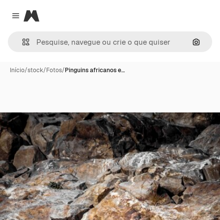
Magnific
Close menu
Pesqui
Início
/
stock
/
Fotos
/
Pinguins africanos e…