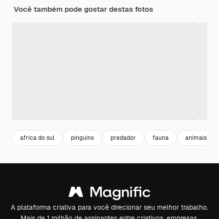
Você também pode gostar destas fotos
africa do sul
pinguins
predador
fauna
animais sel
A plataforma criativa para você direcionar seu melhor trabalho.
Mais de 1 milhão de assinantes entre criativos, empresas,