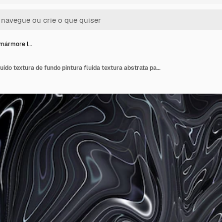
 mármore l…
Pintura de mármore líquido textura de fundo pintura fluida textura abstrata papel de parede de mistura de cores intensiva