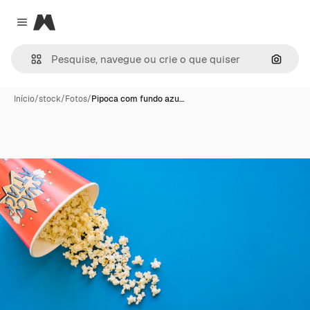
Magnific
Close menu
Pesqui
Início
/
stock
/
Fotos
/
Pipoca com fundo azu…