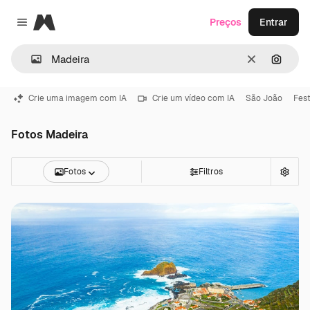
Magnific
Preços
Entrar
Close menu
Limpar
Pesqui
Crie uma imagem com IA
Crie um vídeo com IA
São João
Fest
Fotos Madeira
Fotos
Filtros