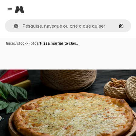
Magnific
Close menu
Pesqui
Início
/
stock
/
Fotos
/
Pizza margarita clás…