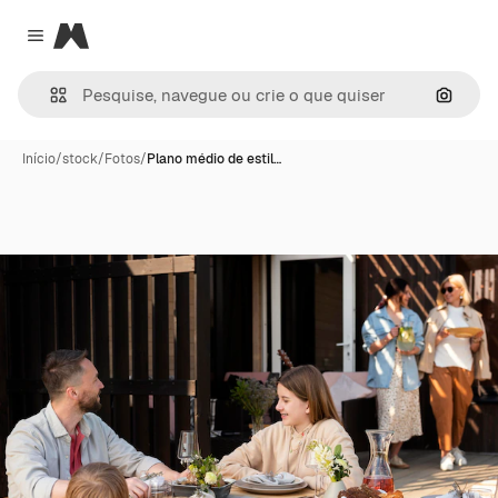
Magnific
Close menu
Pesqui
Início
/
stock
/
Fotos
/
Plano médio de estil…