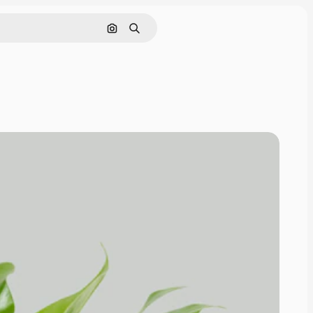
Pesquisar por imagem
Buscar