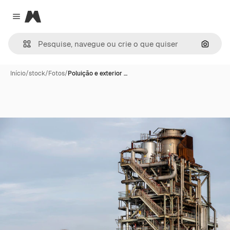
Magnific
Close menu
Pesqui
Início
/
stock
/
Fotos
/
Poluição e exterior …