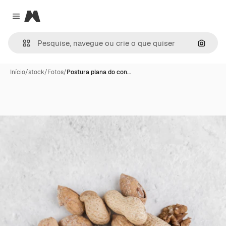
Magnific
Close menu
Pesqui
Início
/
stock
/
Fotos
/
Postura plana do con…