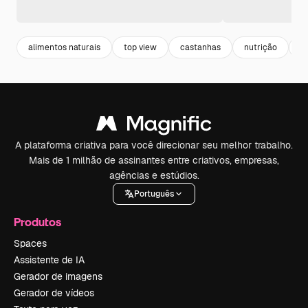
alimentos naturais
top view
castanhas
nutrição
n
A plataforma criativa para você direcionar seu melhor trabalho.
Mais de 1 milhão de assinantes entre criativos, empresas,
agências e estúdios.
Português
Produtos
Spaces
Assistente de IA
Gerador de imagens
Gerador de vídeos