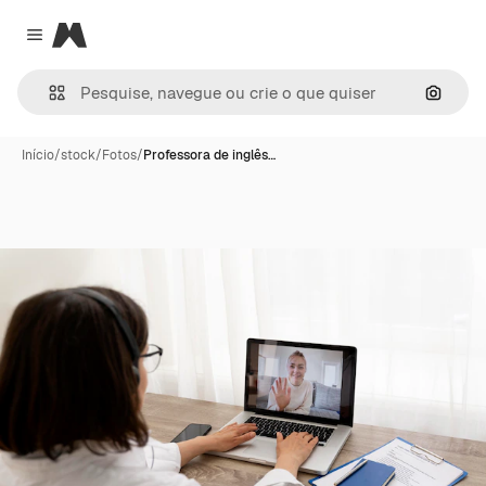
Magnific
Close menu
Pesqui
Início
/
stock
/
Fotos
/
Professora de inglês…