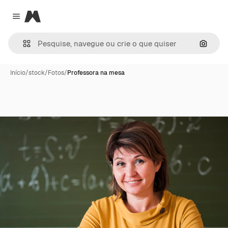
Magnific
Close menu
Pesqui
Início
/
stock
/
Fotos
/
Professora na mesa