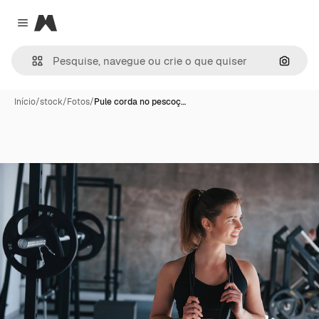
Magnific
Close menu
Pesqui
Início
/
stock
/
Fotos
/
Pule corda no pescoç…