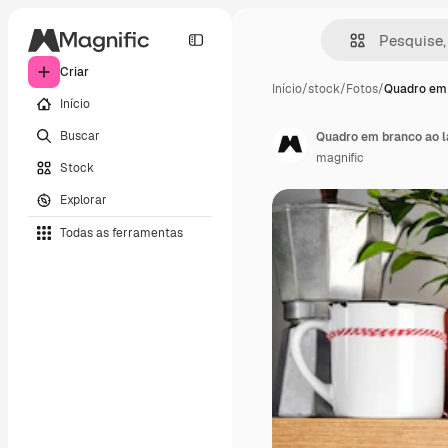
Criar
Início
/
stock
/
Fotos
/
Quadro em 
Início
Buscar
Quadro em branco ao l
magnific
Stock
Explorar
Todas as ferramentas