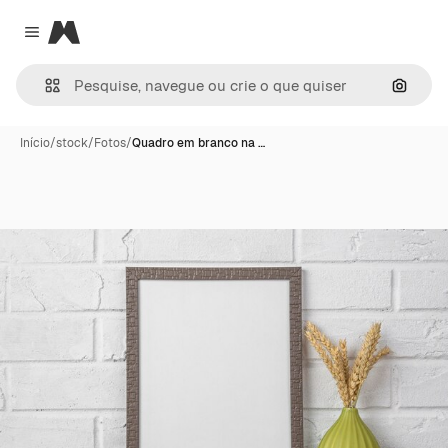
Magnific
Close menu
Pesqui
Início
/
stock
/
Fotos
/
Quadro em branco na …