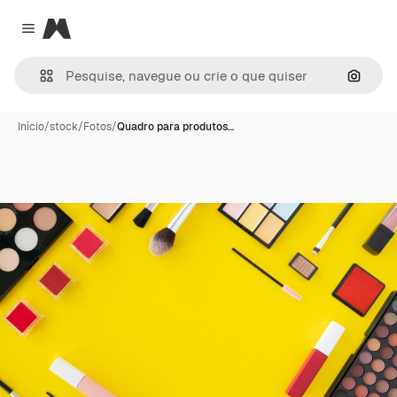
Magnific
Close menu
Pesqui
Início
/
stock
/
Fotos
/
Quadro para produtos…