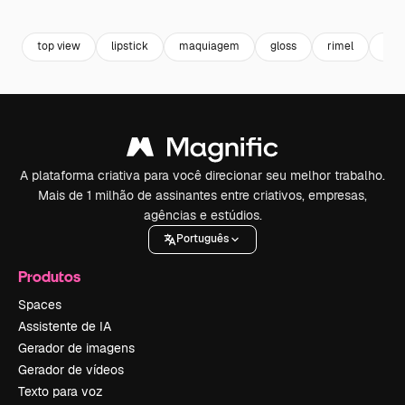
Premium
Premium
Premium
Premium
top view
lipstick
maquiagem
gloss
rimel
bat
A plataforma criativa para você direcionar seu melhor trabalho.
Mais de 1 milhão de assinantes entre criativos, empresas,
agências e estúdios.
Português
Produtos
Spaces
Assistente de IA
Gerador de imagens
Gerador de vídeos
Texto para voz