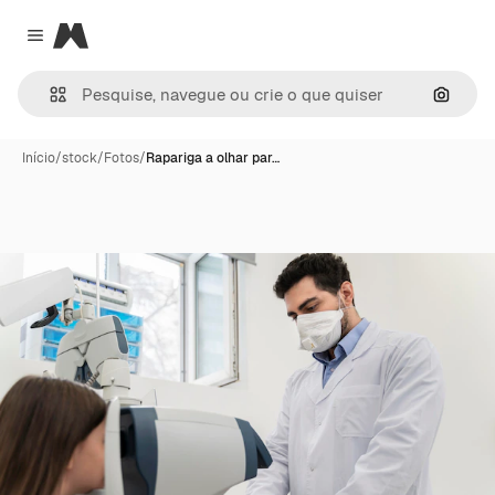
Magnific
Close menu
Pesqui
Início
/
stock
/
Fotos
/
Rapariga a olhar par…