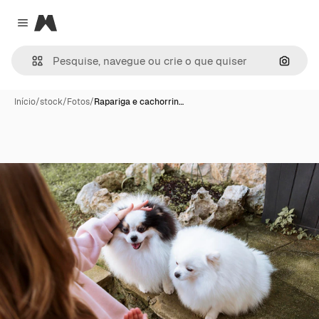
Magnific
Close menu
Pesqui
Início
/
stock
/
Fotos
/
Rapariga e cachorrin…