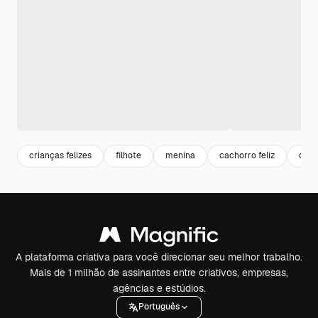
crianças felizes
filhote
menina
cachorro feliz
cria
A plataforma criativa para você direcionar seu melhor trabalho.
Mais de 1 milhão de assinantes entre criativos, empresas,
agências e estúdios.
Português