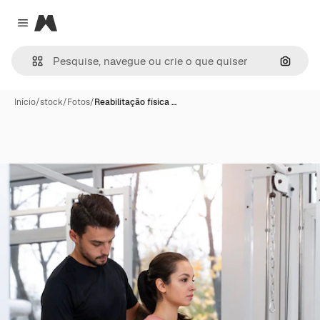
Magnific
Close menu
Pesqui
Início
/
stock
/
Fotos
/
Reabilitação física …