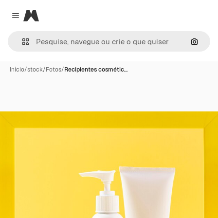
Magnific
Close menu
Pesqui
Início
/
stock
/
Fotos
/
Recipientes cosmétic…