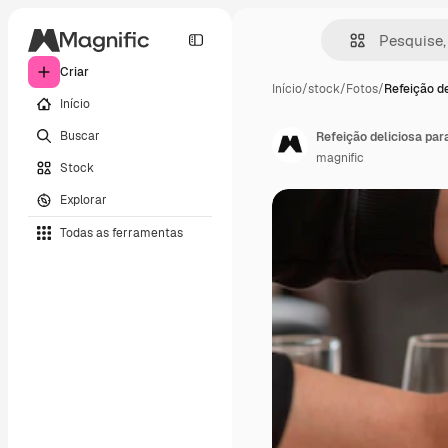
Criar
Início
/
stock
/
Fotos
/
Refeição de
Início
Buscar
Refeição deliciosa pa
magnific
Stock
Explorar
Todas as ferramentas