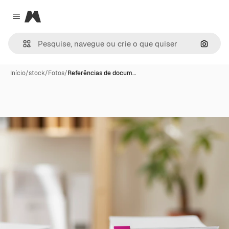
Magnific
Close menu
Pesqui
Início
/
stock
/
Fotos
/
Referências de docum…