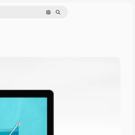
Pesquisar por imagem
Buscar