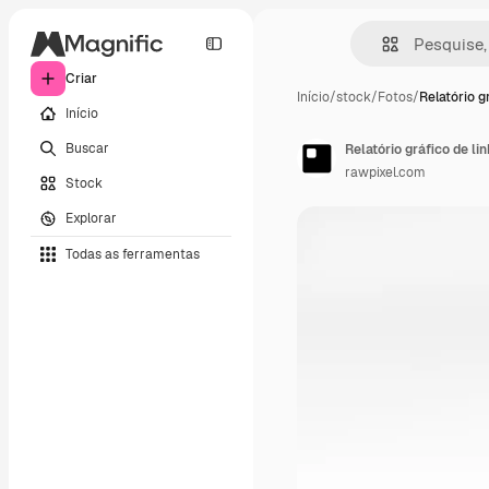
Criar
Início
/
stock
/
Fotos
/
Relatório g
Início
Buscar
Relatório gráfico de li
rawpixel.com
Stock
Explorar
Todas as ferramentas