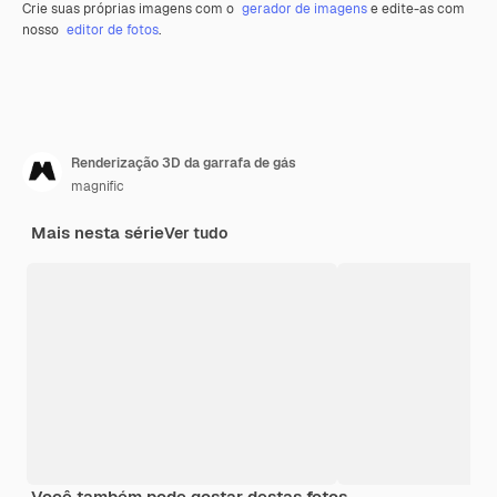
Crie suas próprias imagens com o
gerador de imagens
e edite-as com
nosso
editor de fotos
.
Renderização 3D da garrafa de gás
magnific
Mais nesta série
Ver tudo
Você também pode gostar destas fotos