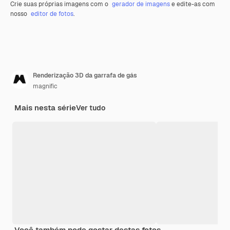
Crie suas próprias imagens com o
gerador de imagens
e edite-as com
nosso
editor de fotos
.
Renderização 3D da garrafa de gás
magnific
Mais nesta série
Ver tudo
Você também pode gostar destas fotos