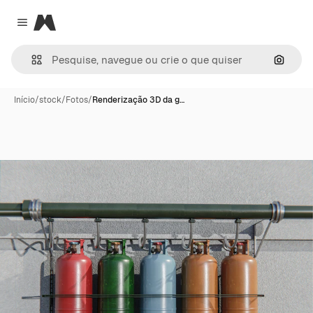
Magnific
Close menu
Pesqui
Início
/
stock
/
Fotos
/
Renderização 3D da g…