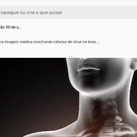
ão 3D de u…
Renderização 3D de uma imagem médica mostrando células de vírus na área do pulmão