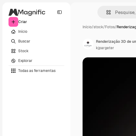
Criar
Início
/
stock
/
Fotos
/
Renderizaç
Início
Buscar
kjpargeter
Stock
Explorar
Todas as ferramentas