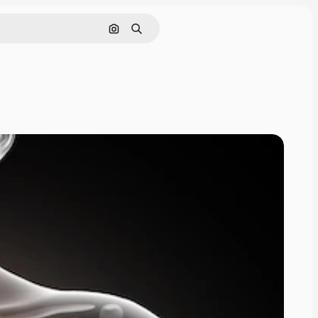
Pesquisar por imagem
Buscar