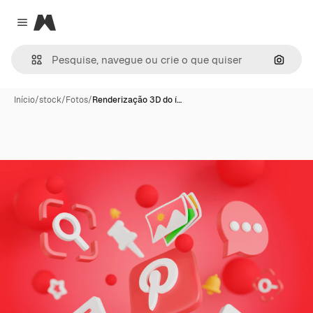
Magnific
Close menu
Pesqui
Início
/
stock
/
Fotos
/
Renderização 3D do í…