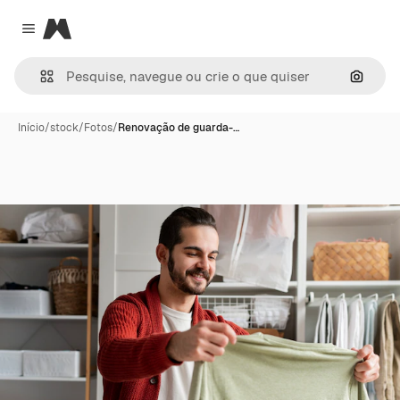
Magnific
Close menu
Pesqui
Início
/
stock
/
Fotos
/
Renovação de guarda-…