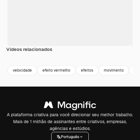
Vídeos relacionados
Premium
Premium
Premium
Premium
velocidade
efeito vermelho
efeitos
movimento
luz
A plataforma criativa para você direcionar seu melhor trabalho.
Mais de 1 milhão de assinantes entre criativos, empresas,
agências e estúdios.
Português