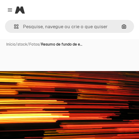
Magnific
Close menu
Pesqui
Início
/
stock
/
Fotos
/
Resumo de fundo de e…