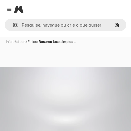
Magnific
Close menu
Pesqui
Início
/
stock
/
Fotos
/
Resumo luxo simples …