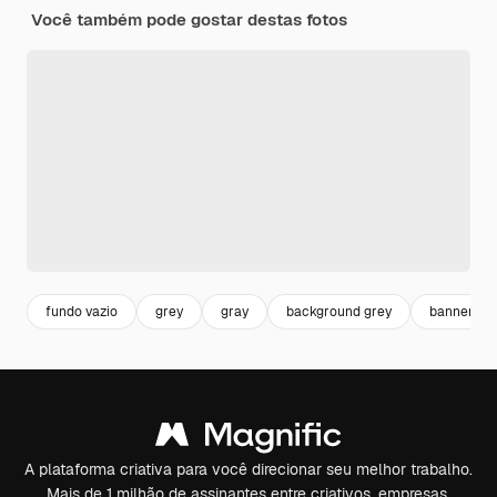
Você também pode gostar destas fotos
fundo vazio
grey
gray
background grey
banner gr
A plataforma criativa para você direcionar seu melhor trabalho.
Mais de 1 milhão de assinantes entre criativos, empresas,