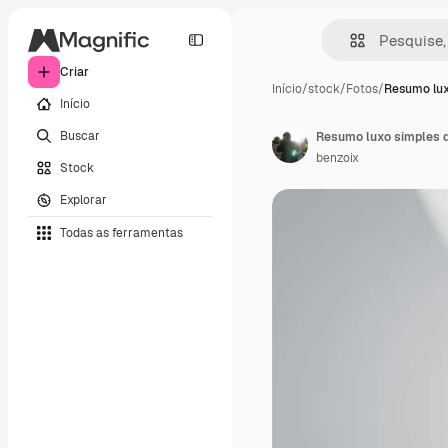
Criar
Início
/
stock
/
Fotos
/
Resumo lux
Início
Buscar
benzoix
Stock
Explorar
Todas as ferramentas