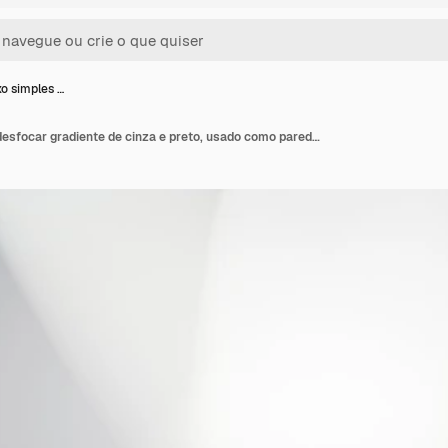
o simples …
Resumo luxo simples desfocar gradiente de cinza e preto, usado como parede de estúdio de fundo para exibir seus produtos.