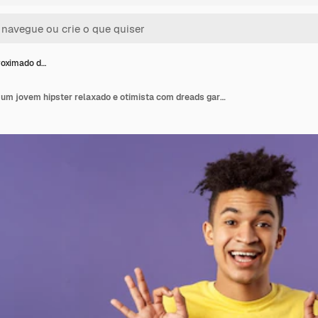
roximado d…
Retrato aproximado de um jovem hipster relaxado e otimista com dreads garantindo que tudo esteja bem