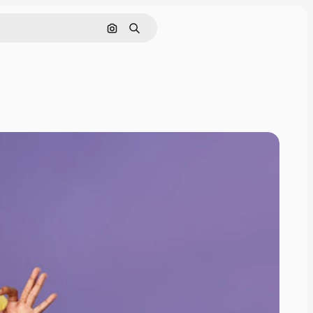
Pesquisar por imagem
Buscar