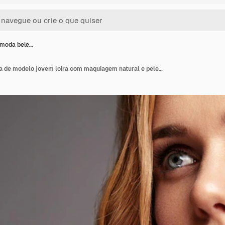
 moda bele…
Retrato da moda beleza de modelo jovem loira com maquiagem natural e pele perfeita com brilhante сrimson crisântemo posando de flor