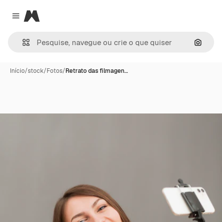
Magnific
Close menu
Pesqui
Início
/
stock
/
Fotos
/
Retrato das filmagen…