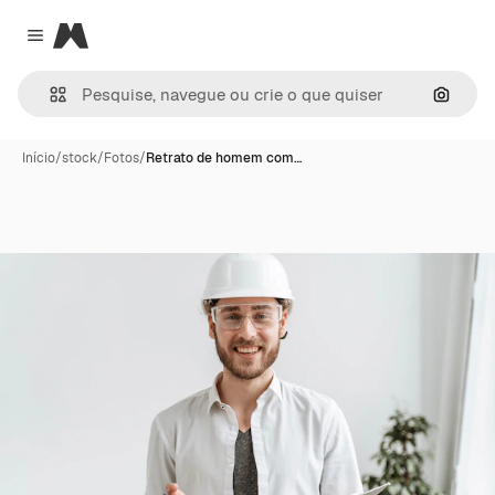
Magnific
Close menu
Pesqui
Início
/
stock
/
Fotos
/
Retrato de homem com…