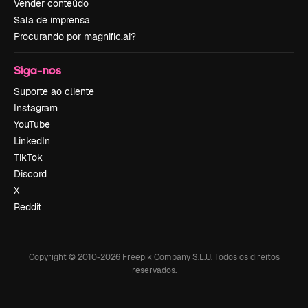
Vender conteúdo
Sala de imprensa
Procurando por magnific.ai?
Siga-nos
Suporte ao cliente
Instagram
YouTube
LinkedIn
TikTok
Discord
X
Reddit
Copyright © 2010-
2026
Freepik Company S.L.U.
Todos os direitos
reservados
.