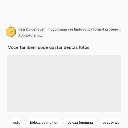
Retrato de jovem muçulmana vestindo roupa formal protege a máscara facial e o lenço de cabeça hijab segura o cartão da bandeira da França contra o fundo isolado Conceito de país Coronavirus
ASphotofamily
Você também pode gostar destas fotos
rosto
beleza da mulher
beleza feminina
beauty woman