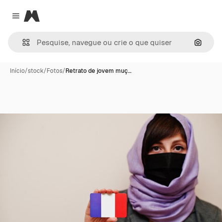
Magnific
Close menu
Pesqui
Início
/
stock
/
Fotos
/
Retrato de jovem muç…