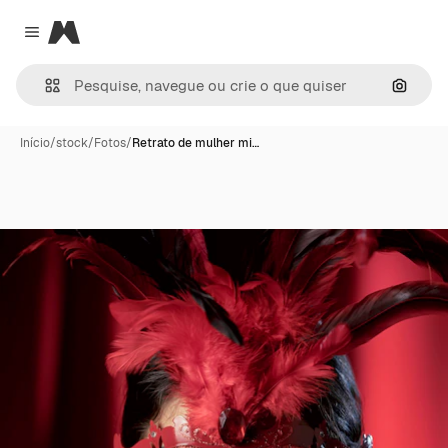
Magnific
Close menu
Pesqui
Início
/
stock
/
Fotos
/
Retrato de mulher mi…