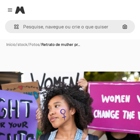
Magnific
Close menu
Pesqui
Início
/
stock
/
Fotos
/
Retrato de mulher pr…