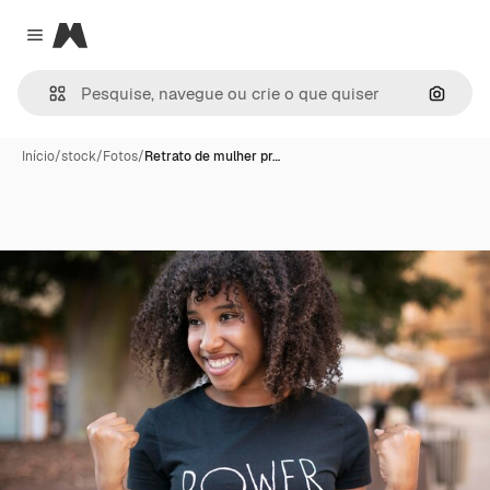
Magnific
Close menu
Pesqui
Início
/
stock
/
Fotos
/
Retrato de mulher pr…