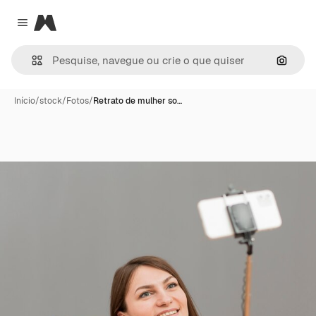
Magnific
Close menu
Pesqui
Início
/
stock
/
Fotos
/
Retrato de mulher so…