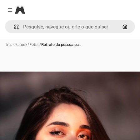
Magnific
Close menu
Pesqui
Início
/
stock
/
Fotos
/
Retrato de pessoa pa…