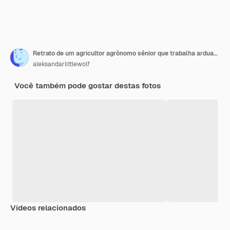
Retrato de um agricultor agrônomo sênior que trabalha arduamente em um campo de milho verificando as colheitas antes da colheita
aleksandarlittlewolf
Você também pode gostar destas fotos
Vídeos relacionados
Premium
Premium
Premium
Premium