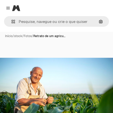
Magnific
Close menu
Pesqui
Início
/
stock
/
Fotos
/
Retrato de um agricu…