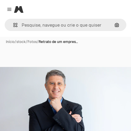
Magnific
Close menu
Pesqui
Início
/
stock
/
Fotos
/
Retrato de um empres…