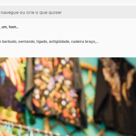
e, um, hom…
Retrato, de, um, homem barbudo, sentando, ligado, antigüidade, cadeira braço, olhar revista, em, loja roupa