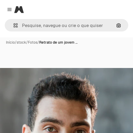
Magnific
Close menu
Pesqui
Início
/
stock
/
Fotos
/
Retrato de um jovem …