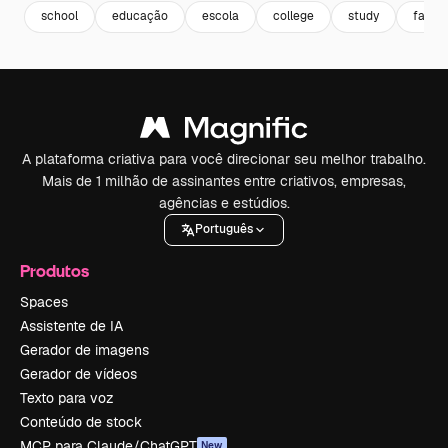
school
educação
escola
college
study
facul
A plataforma criativa para você direcionar seu melhor trabalho.
Mais de 1 milhão de assinantes entre criativos, empresas,
agências e estúdios.
Português
Produtos
Spaces
Assistente de IA
Gerador de imagens
Gerador de vídeos
Texto para voz
Conteúdo de stock
MCP para Claude/ChatGPT
New