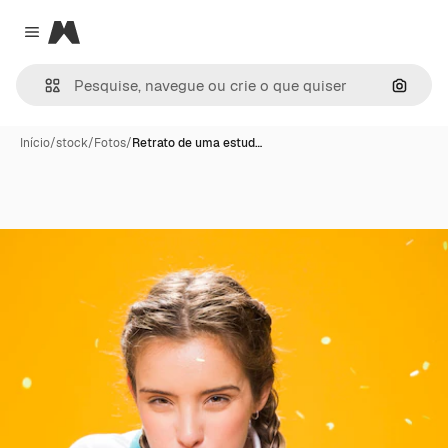
Magnific
Close menu
Pesqui
Início
/
stock
/
Fotos
/
Retrato de uma estud…